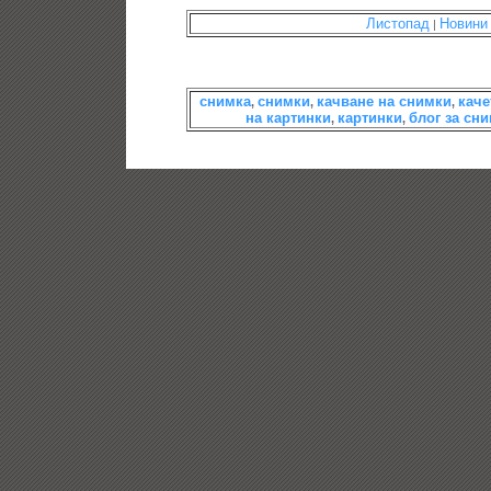
Листопад
Новини
|
снимка
снимки
качване на снимки
каче
,
,
,
на картинки
картинки
блог за сн
,
,