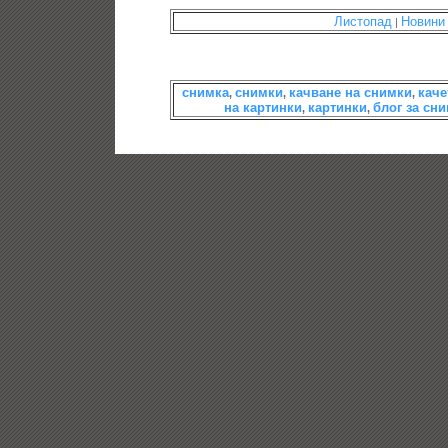
Листопад
Новини
|
снимка
снимки
качване на снимки
каче
,
,
,
на картинки
картинки
блог за сн
,
,